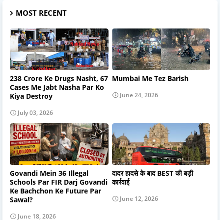
MOST RECENT
238 Crore Ke Drugs Nasht, 67
Mumbai Me Tez Barish
Cases Me Jabt Nasha Par Ko
June 24, 2026
Kiya Destroy
July 03, 2026
Govandi Mein 36 Illegal
दादर हादसे के बाद BEST की बड़ी
Schools Par FIR Darj Govandi
कार्रवाई
Ke Bachchon Ke Future Par
June 12, 2026
Sawal?
June 18, 2026