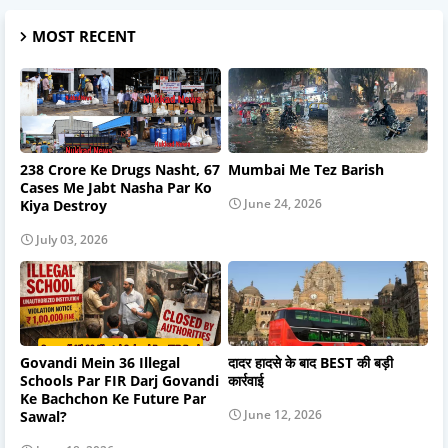
MOST RECENT
238 Crore Ke Drugs Nasht, 67
Mumbai Me Tez Barish
Cases Me Jabt Nasha Par Ko
June 24, 2026
Kiya Destroy
July 03, 2026
Govandi Mein 36 Illegal
दादर हादसे के बाद BEST की बड़ी
Schools Par FIR Darj Govandi
कार्रवाई
Ke Bachchon Ke Future Par
June 12, 2026
Sawal?