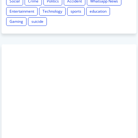
Social
Crime
Politics
Accident
Whatsapp News
Entertainment
Technology
sports
education
Gaming
suicide