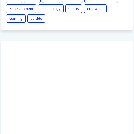
Entertainment
Technology
sports
education
Gaming
suicide