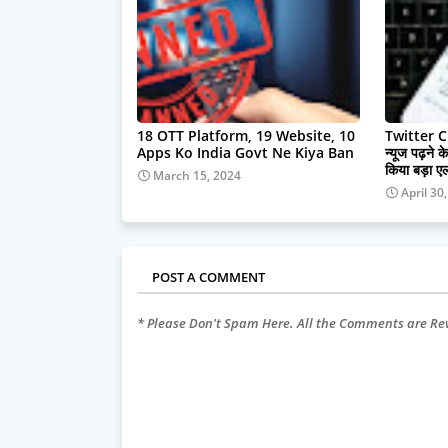
18 OTT Platform, 19 Website, 10
Twitter C
Apps Ko India Govt Ne Kiya Ban
न्यूज पढ़ने क
किया बड़ा ए
March 15, 2024
April 30
POST A COMMENT
* Please Don't Spam Here. All the Comments are R