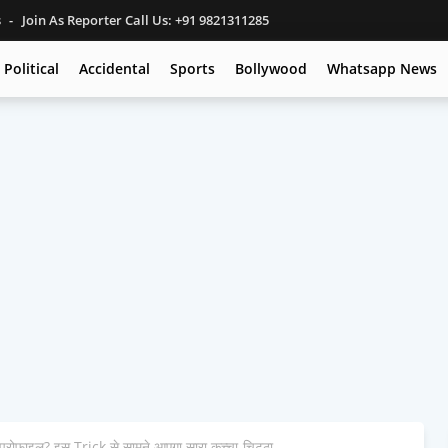
s
Join As Reporter Call Us: +91 9821311285
Political
Accidental
Sports
Bollywood
Whatsapp News
रोफाइल? इस Trick से सामने आएगा सारा कच्चा-चिट्ठा