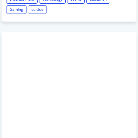
Gaming
suicide