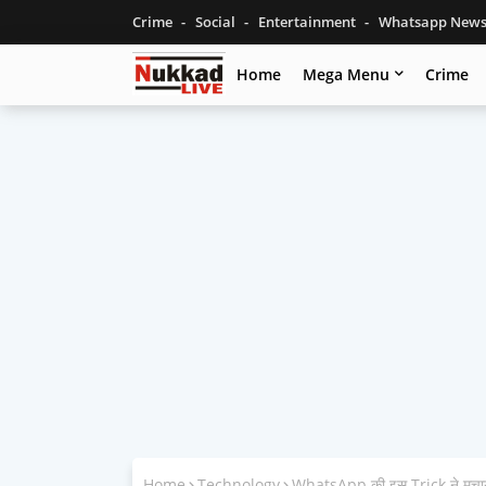
Crime
Social
Entertainment
Whatsapp New
Home
Mega Menu
Crime
Home
Technology
WhatsApp की इस Trick ने मचाया त