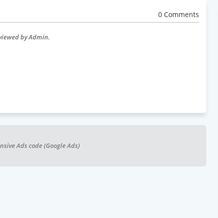
0 Comments
eviewed by Admin.
nsive Ads code (Google Ads)