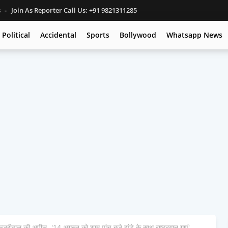
s
Join As Reporter Call Us: +91 9821311285
Political
Accidental
Sports
Bollywood
Whatsapp News
वाल की अपील- '14 अगस्त को शाम पांच बजे झंडे के साथ राष्ट्रगान गाएं'