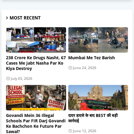
MOST RECENT
238 Crore Ke Drugs Nasht, 67
Mumbai Me Tez Barish
Cases Me Jabt Nasha Par Ko
June 24, 2026
Kiya Destroy
July 03, 2026
Govandi Mein 36 Illegal
दादर हादसे के बाद BEST की बड़ी
Schools Par FIR Darj Govandi
कार्रवाई
Ke Bachchon Ke Future Par
June 12, 2026
Sawal?