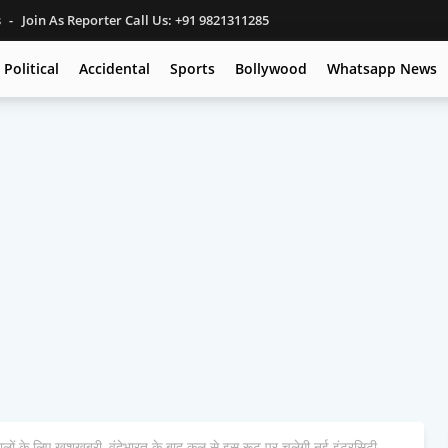
s
Join As Reporter Call Us: +91 9821311285
Political
Accidental
Sports
Bollywood
Whatsapp News
ं के ल‍िए खुशखबरी, वंदेभारत के बाद कल से इस रूट पर चलेगी नई इंटरस‍िटी