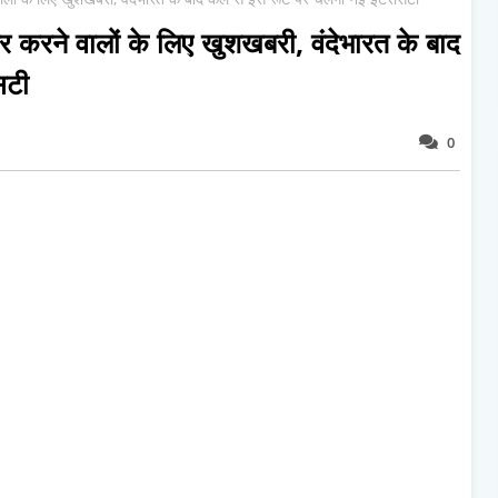
रने वालों के ल‍िए खुशखबरी, वंदेभारत के बाद
िटी
0