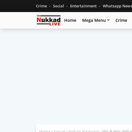
Crime
Social
Entertainment
Whatsapp New
Home
Mega Menu
Crime
Home
Social
Indian Railways: ट्रेन से सफर करने वालो