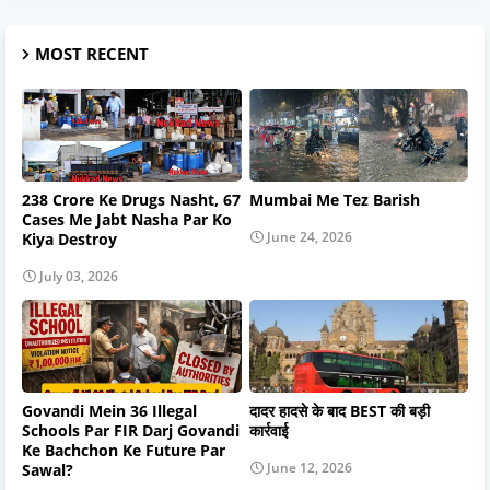
MOST RECENT
238 Crore Ke Drugs Nasht, 67
Mumbai Me Tez Barish
Cases Me Jabt Nasha Par Ko
June 24, 2026
Kiya Destroy
July 03, 2026
Govandi Mein 36 Illegal
दादर हादसे के बाद BEST की बड़ी
Schools Par FIR Darj Govandi
कार्रवाई
Ke Bachchon Ke Future Par
June 12, 2026
Sawal?