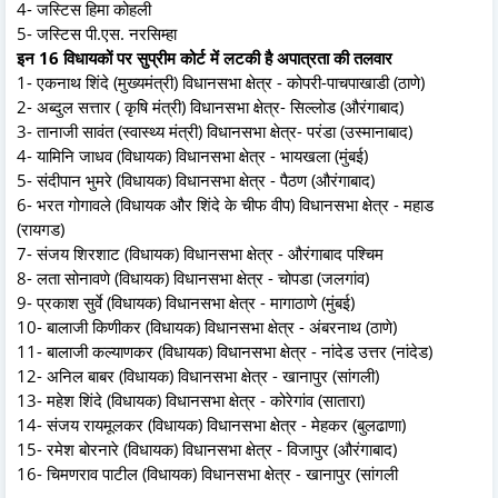
4- जस्टिस हिमा कोहली
5- जस्टिस पी.एस. नरसिम्हा
इन 16 विधायकों पर सुप्रीम कोर्ट में लटकी है अपात्रता की तलवार
1- एकनाथ शिंदे (मुख्यमंत्री) विधानसभा क्षेत्र - कोपरी-पाचपाखाडी (ठाणे)
2- अब्दुल सत्तार ( कृषि मंत्री) विधानसभा क्षेत्र- सिल्लोड (औरंगाबाद)
3- तानाजी सावंत (स्वास्थ्य मंत्री) विधानसभा क्षेत्र- परंडा (उस्मानाबाद)
4- यामिनि जाधव (विधायक) विधानसभा क्षेत्र - भायखला (मुंबई)
5- संदीपान भुमरे (विधायक) विधानसभा क्षेत्र - पैठण (औरंगाबाद)
6- भरत गोगावले (विधायक और शिंदे के चीफ वीप) विधानसभा क्षेत्र - महाड
(रायगड)
7- संजय शिरशाट (विधायक) विधानसभा क्षेत्र - औरंगाबाद पश्चिम
8- लता सोनावणे (विधायक) विधानसभा क्षेत्र - चोपडा (जलगांव)
9- प्रकाश सुर्वे (विधायक) विधानसभा क्षेत्र - मागाठाणे (मुंबई)
10- बालाजी किणीकर (विधायक) विधानसभा क्षेत्र - अंबरनाथ (ठाणे)
11- बालाजी कल्याणकर (विधायक) विधानसभा क्षेत्र - नांदेड उत्तर (नांदेड)
12- अनिल बाबर (विधायक) विधानसभा क्षेत्र - खानापुर (सांगली)
13- महेश शिंदे (विधायक) विधानसभा क्षेत्र - कोरेगांव (सातारा)
14- संजय रायमूलकर (विधायक) विधानसभा क्षेत्र - मेहकर (बुलढाणा)
15- रमेश बोरनारे (विधायक) विधानसभा क्षेत्र - विजापुर (औरंगाबाद)
16- चिमणराव पाटील (विधायक) विधानसभा क्षेत्र - खानापुर (सांगली