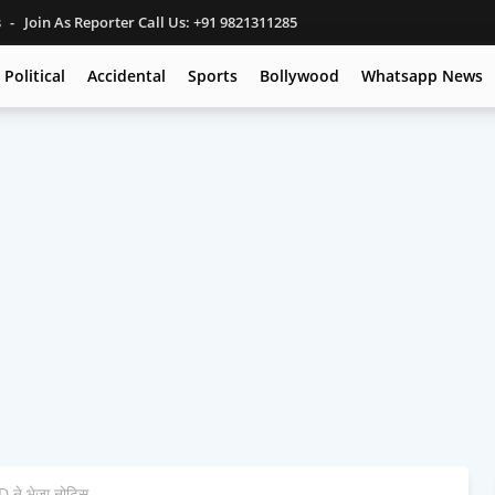
s
Join As Reporter Call Us: +91 9821311285
Political
Accidental
Sports
Bollywood
Whatsapp News
D ने भेजा नोटिस