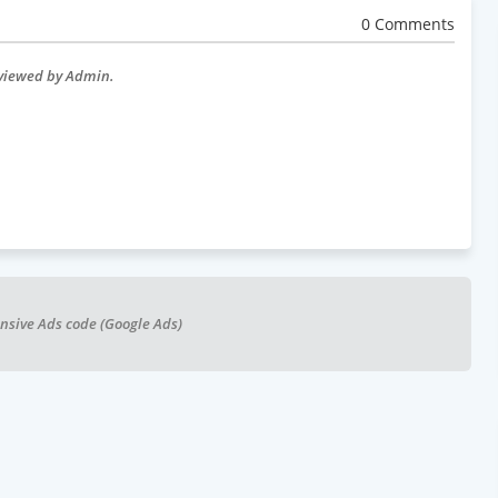
0 Comments
eviewed by Admin.
nsive Ads code (Google Ads)