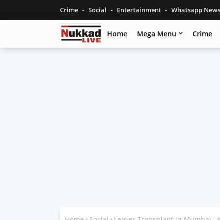
Crime
Social
Entertainment
Whatsapp New
Home
Mega Menu
Crime
Home
Social
Leaver Transplant in Mumbai : KEM 