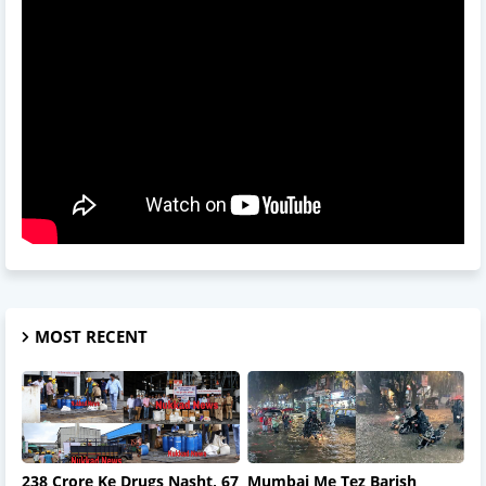
MOST RECENT
238 Crore Ke Drugs Nasht, 67
Mumbai Me Tez Barish