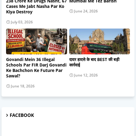
238 Crore Ke Drugs Nasht, 67
Mumbai Me Tez Barish
Cases Me Jabt Nasha Par Ko
June 24, 2026
Kiya Destroy
July 03, 2026
Govandi Mein 36 Illegal
दादर हादसे के बाद BEST की बड़ी
Schools Par FIR Darj Govandi
कार्रवाई
Ke Bachchon Ke Future Par
June 12, 2026
Sawal?
June 18, 2026
FACEBOOK