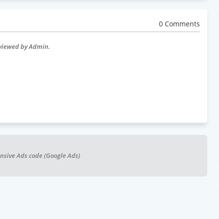
0 Comments
eviewed by Admin.
nsive Ads code (Google Ads)