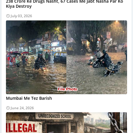
238 Crore Ke Drugs Nasht, 67 Cases Me Jabt Nasha Par Ko
Kiya Destroy
July 03, 2026
Mumbai Me Tez Barish
June 24, 2026