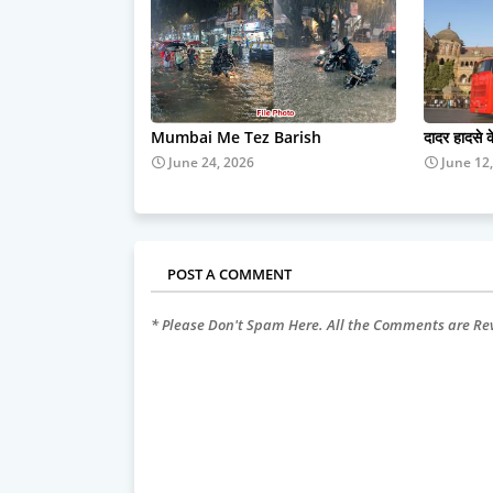
Mumbai Me Tez Barish
दादर हादसे 
June 24, 2026
June 12
POST A COMMENT
* Please Don't Spam Here. All the Comments are R