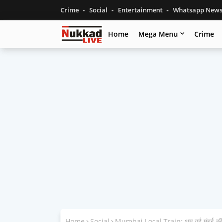
Crime
Social
Entertainment
Whatsapp New
Home
Mega Menu
Crime
Home
Social
Mumbai Local Train: थम गई मुंबई की ल