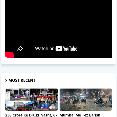
MOST RECENT
238 Crore Ke Drugs Nasht, 67
Mumbai Me Tez Barish