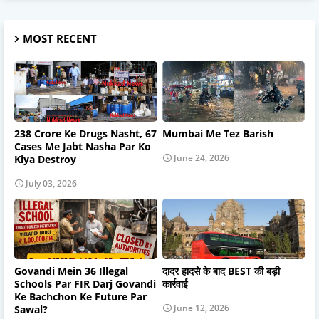
MOST RECENT
238 Crore Ke Drugs Nasht, 67
Mumbai Me Tez Barish
Cases Me Jabt Nasha Par Ko
June 24, 2026
Kiya Destroy
July 03, 2026
Govandi Mein 36 Illegal
दादर हादसे के बाद BEST की बड़ी
Schools Par FIR Darj Govandi
कार्रवाई
Ke Bachchon Ke Future Par
June 12, 2026
Sawal?