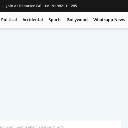
s
Join As Reporter Call Us: +91 9821311285
Political
Accidental
Sports
Bollywood
Whatsapp News
िया दुष्कर्म, अश्लील वीडियो बनाने का भी आरोप