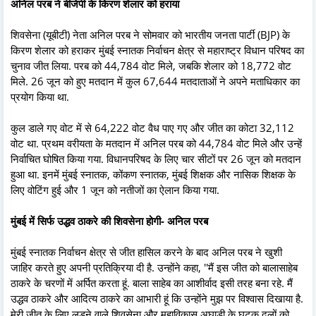
अनिल परब ने बीजेपी के किरण शेलार को हराया
शिवसेना (यूबीटी) नेता अनिल परब ने सोमवार को भारतीय जनता पार्टी (BJP) के
किरण शेलार को हराकर मुंबई स्नातक निर्वाचन क्षेत्र से महाराष्ट्र विधान परिषद का
चुनाव जीत लिया. परब को 44,784 वोट मिले, जबकि शेलार को 18,772 वोट
मिले. 26 जून को हुए मतदान में कुल 67,644 मतदाताओं ने अपने मताधिकार का
प्रयोग किया था.
कुल डाले गए वोट में से 64,222 वोट वैध पाए गए और जीत का कोटा 32,112
वोट था. प्रथम वरीयता के मतदान में अनिल परब को 44,784 वोट मिले और उन्हें
निर्वाचित घोषित किया गया. विधानपरिषद के लिए चार सीटों पर 26 जून को मतदान
हुआ था. इनमें मुंबई स्नातक, कोंकण स्नातक, मुंबई शिक्षक और नासिक शिक्षक के
लिए वोटिंग हुई और 1 जून को नतीजों का ऐलान किया गया.
मुंबई में सिर्फ उद्धव ठाकरे की शिवसेना होगी- अनिल परब
मुंबई स्नातक निर्वाचन क्षेत्र से जीत हासिल करने के बाद अनिल परब ने खुशी
जाहिर करते हुए अपनी प्रतिक्रिया दी है. उन्होंने कहा, ''मैं इस जीत को बालासाहेब
ठाकरे के चरणों में अर्पित करता हूं. बाला साहेब का आशीर्वाद इसी तरह बना रहे. मैं
उद्धव ठाकरे और आदित्य ठाकरे का आभारी हूं कि उन्होंने मुझ पर विश्वास दिखाया है.
मेरी जीत के लिए लड़ने वाले शिवसेना और महाविकास अघाड़ी के घटक दलों को