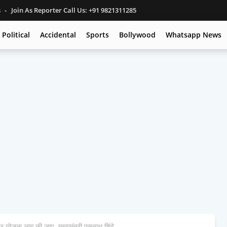
s
Join As Reporter Call Us: +91 9821311285
Political
Accidental
Sports
Bollywood
Whatsapp News
र योजना लागू की जाए- मुख्यमंत्री एकनाथ शिंदे