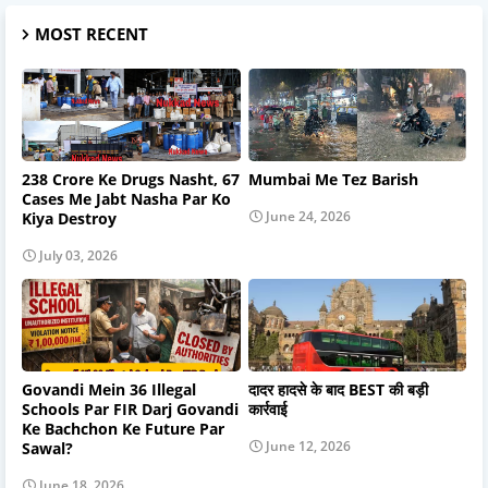
MOST RECENT
238 Crore Ke Drugs Nasht, 67
Mumbai Me Tez Barish
Cases Me Jabt Nasha Par Ko
June 24, 2026
Kiya Destroy
July 03, 2026
Govandi Mein 36 Illegal
दादर हादसे के बाद BEST की बड़ी
Schools Par FIR Darj Govandi
कार्रवाई
Ke Bachchon Ke Future Par
June 12, 2026
Sawal?
June 18, 2026