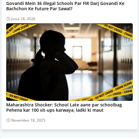
Govandi Mein 36 Illegal Schools Par FIR Darj Govandi Ke
Bachchon Ke Future Par Sawal?
June 18, 2026
Maharashtra Shocker: School Late aane par schoolbag
Pehena kar 100 sit-ups karwaya, ladki ki maut
November 18, 2025