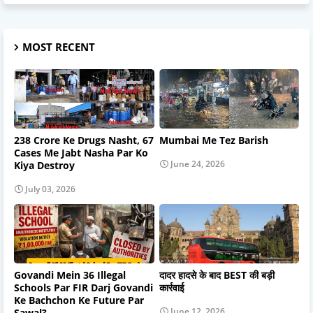
MOST RECENT
238 Crore Ke Drugs Nasht, 67
Mumbai Me Tez Barish
Cases Me Jabt Nasha Par Ko
June 24, 2026
Kiya Destroy
July 03, 2026
Govandi Mein 36 Illegal
दादर हादसे के बाद BEST की बड़ी
Schools Par FIR Darj Govandi
कार्रवाई
Ke Bachchon Ke Future Par
June 12, 2026
Sawal?