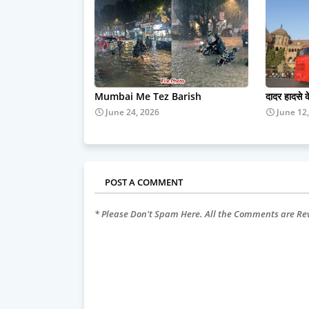
Mumbai Me Tez Barish
दादर हादसे 
June 24, 2026
June 12
POST A COMMENT
* Please Don't Spam Here. All the Comments are R