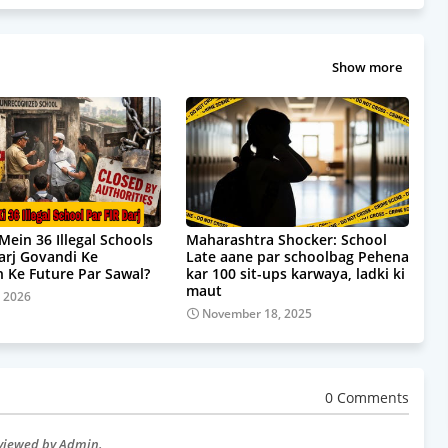
Show more
Mein 36 Illegal Schools
Maharashtra Shocker: School
Darj Govandi Ke
Late aane par schoolbag Pehena
 Ke Future Par Sawal?
kar 100 sit-ups karwaya, ladki ki
maut
, 2026
November 18, 2025
0 Comments
eviewed by Admin.