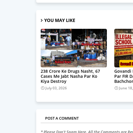
YOU MAY LIKE
238 Crore Ke Drugs Nasht, 67
Govandi 
Cases Me Jabt Nasha Par Ko
Par FIR 
Kiya Destroy
Bachchon
July 03, 2026
June 18
POST A COMMENT
* Please Don't Spam Here. All the Comments are R