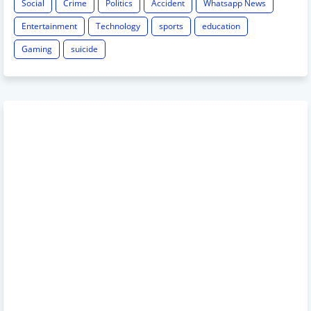
Social
Crime
Politics
Accident
Whatsapp News
Entertainment
Technology
sports
education
Gaming
suicide