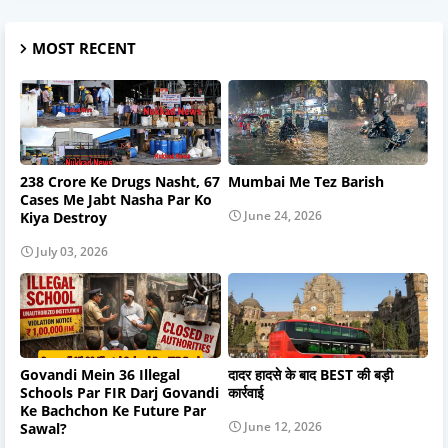
MOST RECENT
238 Crore Ke Drugs Nasht, 67
Mumbai Me Tez Barish
Cases Me Jabt Nasha Par Ko
June 24, 2026
Kiya Destroy
July 03, 2026
Govandi Mein 36 Illegal
दादर हादसे के बाद BEST की बड़ी
Schools Par FIR Darj Govandi
कार्रवाई
Ke Bachchon Ke Future Par
June 12, 2026
Sawal?