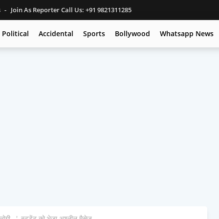
s
Join As Reporter Call Us: +91 9821311285
Political
Accidental
Sports
Bollywood
Whatsapp News
गी...', स्टूडेंट को भेजा अश्‍लील मैसेज