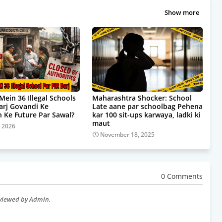
Show more
Mein 36 Illegal Schools
Maharashtra Shocker: School
Darj Govandi Ke
Late aane par schoolbag Pehena
 Ke Future Par Sawal?
kar 100 sit-ups karwaya, ladki ki
maut
, 2026
November 18, 2025
0 Comments
eviewed by Admin.