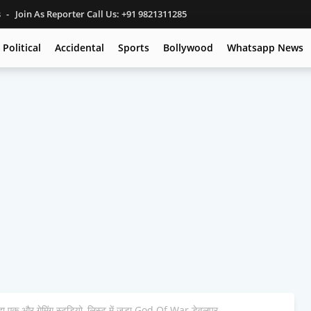
s
Join As Reporter Call Us: +91 9821311285
Political
Accidental
Sports
Bollywood
Whatsapp News
एक और गेमिंग स्टूडियो, लिस्ट में जुड़ा God Of War डेवलपर