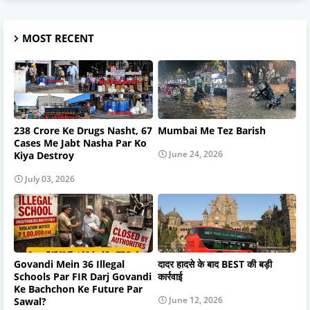
MOST RECENT
238 Crore Ke Drugs Nasht, 67
Mumbai Me Tez Barish
Cases Me Jabt Nasha Par Ko
June 24, 2026
Kiya Destroy
July 03, 2026
Govandi Mein 36 Illegal
दादर हादसे के बाद BEST की बड़ी
Schools Par FIR Darj Govandi
कार्रवाई
Ke Bachchon Ke Future Par
June 12, 2026
Sawal?