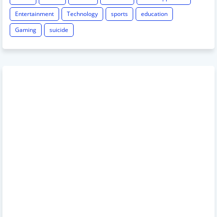
Entertainment
Technology
sports
education
Gaming
suicide