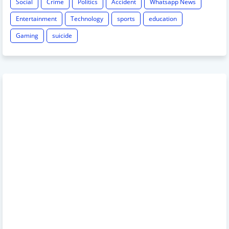
Social
Crime
Politics
Accident
Whatsapp News
Entertainment
Technology
sports
education
Gaming
suicide