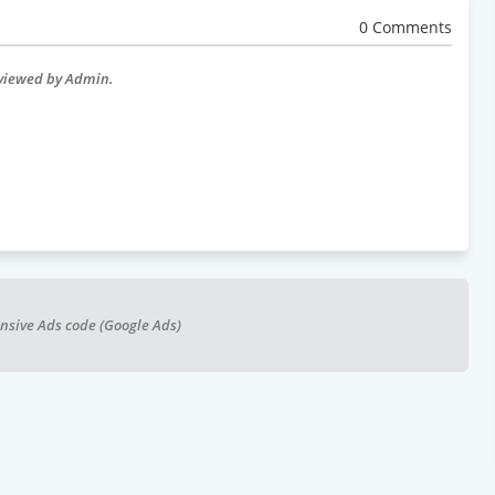
0 Comments
eviewed by Admin.
nsive Ads code (Google Ads)