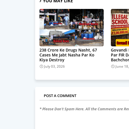
YOU MAY LIKE
238 Crore Ke Drugs Nasht, 67
Govandi 
Cases Me Jabt Nasha Par Ko
Par FIR 
Kiya Destroy
Bachchon
July 03, 2026
June 18
POST A COMMENT
* Please Don't Spam Here. All the Comments are R