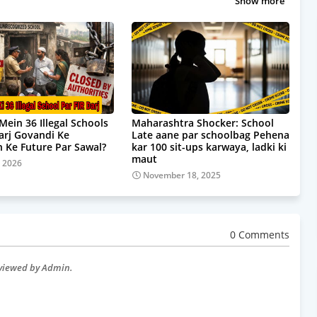
Show more
Mein 36 Illegal Schools
Maharashtra Shocker: School
Darj Govandi Ke
Late aane par schoolbag Pehena
 Ke Future Par Sawal?
kar 100 sit-ups karwaya, ladki ki
maut
, 2026
November 18, 2025
0 Comments
eviewed by Admin.