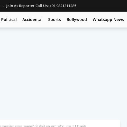
s
Join As Reporter Call Us: +91 9821311285
Political
Accidental
Sports
Bollywood
Whatsapp News
र जानलेवा हमला, बदमाशों ने चेहरे पर मारा ब्लेड, आए 118 टांके