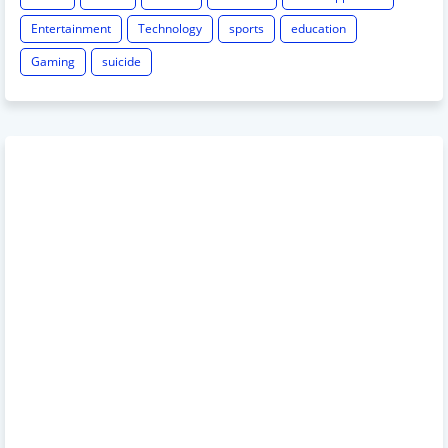
Entertainment
Technology
sports
education
Gaming
suicide