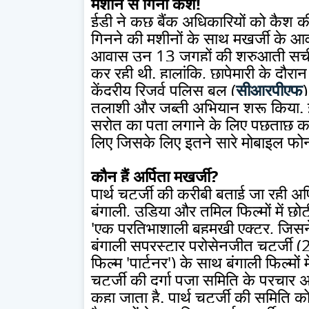
मशीन से गिना कैश!
ईडी ने कुछ बैंक अधिकारियों को कैश क
गिनने की मशीनों के साथ मुखर्जी के आवा
आवास उन 13 जगहों की शुरुआती सूची में
कर रही थी. हालांकि, छापेमारी के दौरा
केंद्रीय रिजर्व पुलिस बल (
सीआरपीएफ
तलाशी और जब्ती अभियान शुरू किया. ईड
स्रोत का पता लगाने के लिए पूछताछ कर 
लिए जिसके लिए इतने सारे मोबाइल फोन
कौन हैं अर्पिता मुखर्जी?
पार्थ चटर्जी की करीबी बताई जा रही अर्पित
बंगाली, उड़िया और तमिल फिल्मों में छोट
'एक प्रतिभाशाली बहुमुखी एक्टर, जिसने 
बंगाली सुपरस्टार प्रोसेनजीत चटर्जी
फिल्म 'पार्टनर') के साथ बंगाली फिल्म
चटर्जी की दुर्गा पूजा समिति के प्रचार
कहा जाता है. पार्थ चटर्जी की समिति को