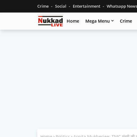
Crime
Social
Entertainment
Whatsapp New
Home
Mega Menu
Crime
Home
Politics
Arpita Mukherjee: TMC मंत्री की करीबी अ