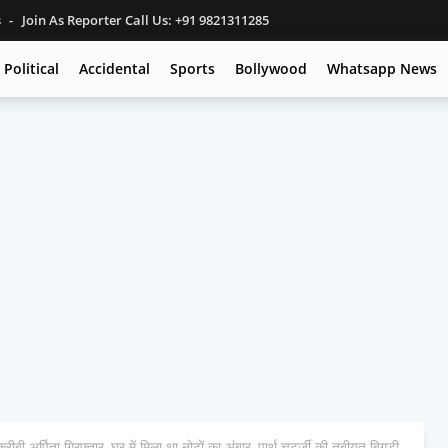
s
Join As Reporter Call Us: +91 9821311285
Political
Accidental
Sports
Bollywood
Whatsapp News
र्पिता गिरफ्तार, घर में मिला था नोटों का अंबार, पार्थ चटर्जी की तबीयत बिगड़ी