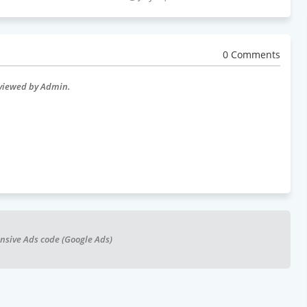
0 Comments
eviewed by Admin.
nsive Ads code (Google Ads)