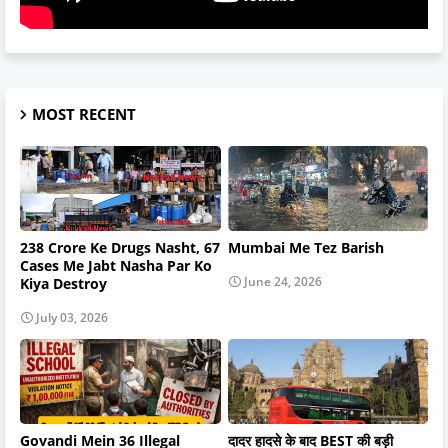
MOST RECENT
238 Crore Ke Drugs Nasht, 67
Mumbai Me Tez Barish
Cases Me Jabt Nasha Par Ko
June 24, 2026
Kiya Destroy
July 03, 2026
Govandi Mein 36 Illegal
दादर हादसे के बाद BEST की बड़ी