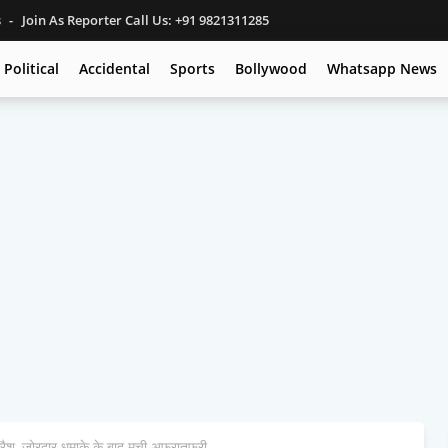
s
Join As Reporter Call Us: +91 9821311285
Political
Accidental
Sports
Bollywood
Whatsapp News
 क्रैश, जोरदार धमाके के बाद मची अफरातफरी