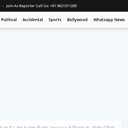
s
Join As Reporter Call Us: +91 9821311285
Political
Accidental
Sports
Bollywood
Whatsapp News
र दी 6 साल के मासूम की हत्या, Feviquick से चिपकाया मुंह, टॉयलेट में छिपाई