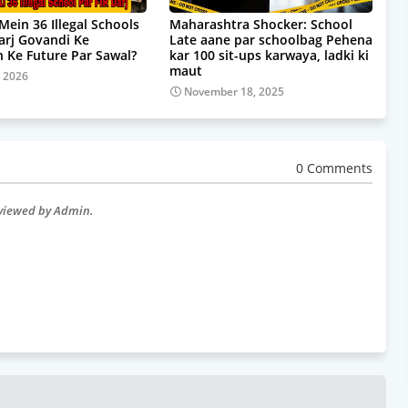
Mein 36 Illegal Schools
Maharashtra Shocker: School
Darj Govandi Ke
Late aane par schoolbag Pehena
 Ke Future Par Sawal?
kar 100 sit-ups karwaya, ladki ki
maut
, 2026
November 18, 2025
0 Comments
eviewed by Admin.