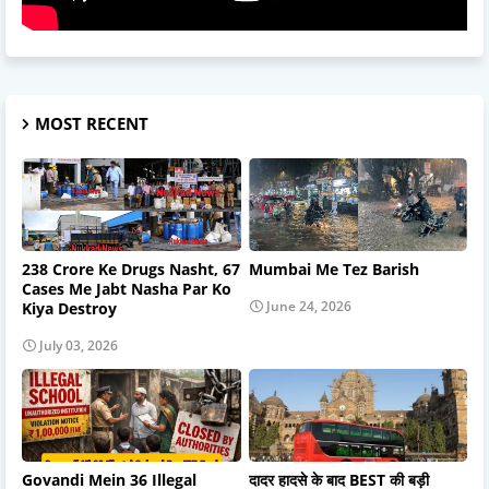
MOST RECENT
238 Crore Ke Drugs Nasht, 67
Mumbai Me Tez Barish
Cases Me Jabt Nasha Par Ko
June 24, 2026
Kiya Destroy
July 03, 2026
Govandi Mein 36 Illegal
दादर हादसे के बाद BEST की बड़ी