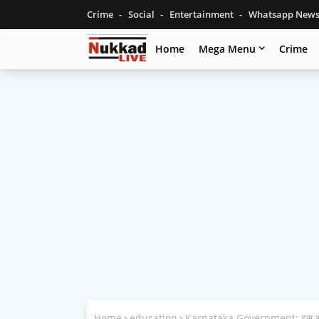
Crime
Social
Entertainment
Whatsapp New
Home
Mega Menu
Crime
Home
education
Karnataka Government: इस राज्य स