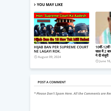
YOU MAY LIKE
HIJAB BAN PER SUPREME COURT
10वीं-12वीं
NE LAGAYI ROK.
साल में 2 बार 
ने दी मंजूरी
August 09, 2024
June 16
POST A COMMENT
* Please Don't Spam Here. All the Comments are R