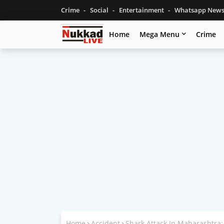
Crime
Social
Entertainment
Whatsapp New
Home
Mega Menu
Crime
Home
Accident
Shark Attack In Maharashtra: नदी म