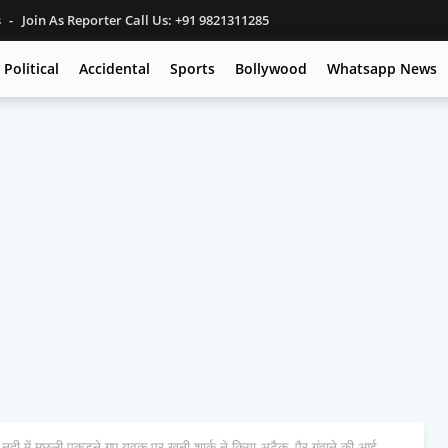
s
Join As Reporter Call Us: +91 9821311285
Political
Accidental
Sports
Bollywood
Whatsapp News
ें मछली पकड़ने गए युवक पर खूनी शार्क ने किया अटैक, पैर गंवाने की आई