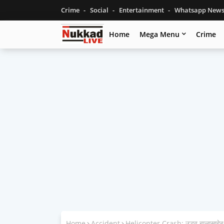
Crime
Social
Entertainment
Whatsapp New
Home
Mega Menu
Crime
Home
Accident
Helicopter Crash: उद्धव बालासाहेब ठ