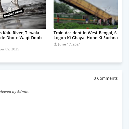
s Kalu River, Titwala
Train Accident in West Bengal, 6
pde Dhote Waqt Doob
Logon Ki Ghayal Hone Ki Suchna
June 17, 2024
er 09, 2025
0 Comments
eviewed by Admin.