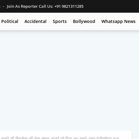
s
Join As Reporter Call Us: +91 9821311285
Political
Accidental
Sports
Bollywood
Whatsapp News
ाकरे की शिवसेना की नेता सुषमा अंधारे को पिक अप करने आया हेलीकॉप्टर हुआ