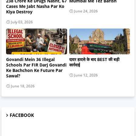
238 Crore Ke Drugs Nasht, 67
Mumbai Me Tez Barish
Cases Me Jabt Nasha Par Ko
June 24, 2026
Kiya Destroy
July 03, 2026
Govandi Mein 36 Illegal
दादर हादसे के बाद BEST की बड़ी
Schools Par FIR Darj Govandi
कार्रवाई
Ke Bachchon Ke Future Par
June 12, 2026
Sawal?
June 18, 2026
FACEBOOK