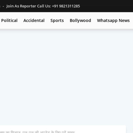
s
Join As Reporter Call Us: +91 9821311285
Political
Accidental
Sports
Bollywood
Whatsapp News
 मौसम का मिजाज, पल-पल की अपडेट के लिए पढ़ें खबर