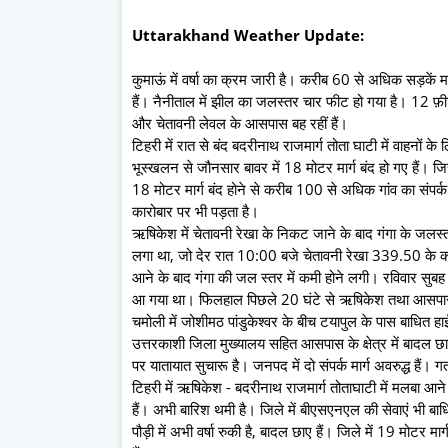
Uttarakhand Weather Update:
कुमाऊं में वर्षा का क्रम जारी है। करीब 60 से अधिक सड़कें म
हैं। नैनीताल में झील का जलस्तर चार फीट हो गया है। 12 फ़ीट
और चेतावनी लेवल के आसपास बह रहीं हैं।
टिहरी में रात से बंद बदरीनाथ राजमार्ग तोता घाटी में वाहनों क
भूस्खलन से जौनसार बावर में 18 मोटर मार्ग बंद हो गए हैं। ज
18 मोटर मार्ग बंद होने से करीब 100 से अधिक गांव का संपर्
कारोबार पर भी पड़ता है।
ऋषिकेश में चेतावनी रेखा के निकट जाने के बाद गंगा के जलस्
लगा था, जो देर रात 10:00 बजे चेतावनी रेखा 339.50 के 
आने के बाद गंगा की जल स्तर में कमी होने लगी। रविवार सु
आ गया था। फिलहाल पिछले 20 घंटे से ऋषिकेश तथा आसपास क्षेत्
चमोली में जोशीमठ पांडुकेश्वर के बीच टयापुल के पास बाधित ह
उत्तरकाशी जिला मुख्यालय सहित आसपास के क्षेत्र में बादल छाए ह
पर यातायात सुचारू है। जनपद में दो संपर्क मार्ग अवरुद्ध हैं।
टिहरी में ऋषिकेश - बदरीनाथ राजमार्ग तोताघाटी में मलबा आने 
हैं। अभी बारिश थमी है। जिले में बीएसएनएल की सेवाएं भी बाधि
पौड़ी में अभी वर्षा रुकी है, बादल छाए हैं। जिले में 19 मोटर मार