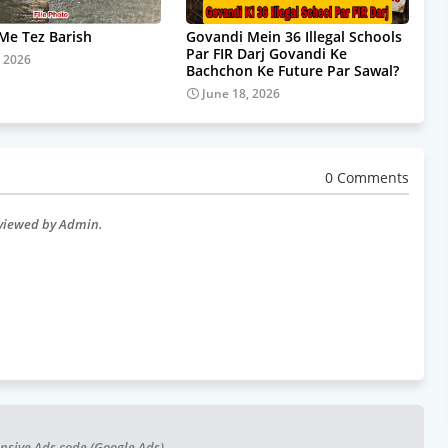
e Tez Barish
Govandi Mein 36 Illegal Schools
Par FIR Darj Govandi Ke
, 2026
Bachchon Ke Future Par Sawal?
June 18, 2026
0 Comments
eviewed by Admin.
nsive Ads code (Google Ads)