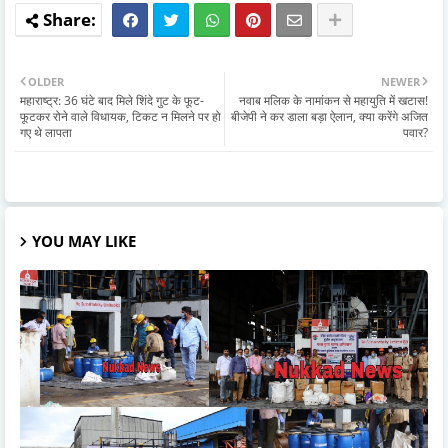
OLDER
NEWER
महाराष्ट्र: 36 घंटे बाद मिले शिंदे गुट के फूट-
नवाब मल‍िक के नामांकन से महायु‍त‍ि में खटास!
फूटकर रोने वाले विधायक, टिकट न मिलने पर हो
बीजेपी ने कर डाला बड़ा ऐलान, क्‍या करेंगे अज‍ित
गए थे लापता
पवार?
YOU MAY LIKE