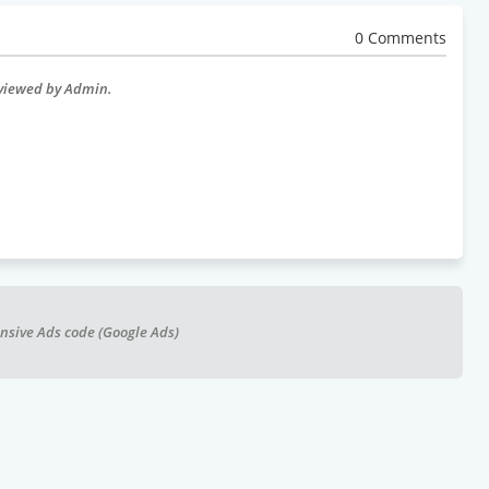
0 Comments
eviewed by Admin.
nsive Ads code (Google Ads)