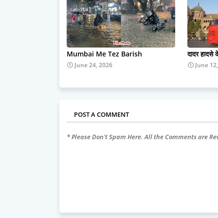
Mumbai Me Tez Barish
दादर हादसे 
June 24, 2026
June 12
POST A COMMENT
* Please Don't Spam Here. All the Comments are R